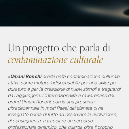
Un progetto che parla di
contaminazione culturale
«
Umani
Ronchi
crede nella contaminazione culturale
attiva come motore indispensabile per uno sviluppo
duraturo e per la creazione di nuovi stimoli e traguardi
da raggiungere. L’internazionalità e l’awareness del
brand Umani Ronchi, con la sua presenza
ultradecennale in molti Paesi del pianeta ci ha
insegnato prima di tutto ad osservare le evoluzioni e,
di conseguenza, a tracciare un percorso
professionale dinamico, che guarda oltre il proprio