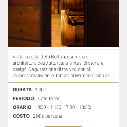
Visita guidata della Bottaia, esempio di
architettura destrutturata e sintesi di storia e
design. Degustazione di tre vini iconici
rappresentativi delle Tenute di Marche e Abruzzo:
Casal di Serra, San Lorenzo Rosso Conero,
Centovie Rosato.
DURATA
: 1,30 h
PERIODO
: Tutto l'anno
ORARIO
: 10:00 - 11:30; 17:00 - 18:30;
COSTO
: 25€ a persona