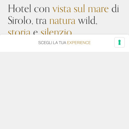
Hotel con
vista sul mare
di
Sirolo, tra
natura
wild,
storia
e
silenzio
.
SCEGLI LA TUA
EXPERIENCE
Un promontorio a picco sul mare che disegna
insenature e calette tra il bianco della roccia, il verde
del parco naturale del Conero e il blu dell’acqua. Qui, a
550 metri sul livello del mare, c’è
l’hotel Monteconero
,
un posto magico, quasi mistico, un luogo silenzioso
ricavato da un’abbazia camaldolese del 1100 di cui si
conservano ancora la struttura, la vecchia cinta
muraria e la chiesetta romanica di San Pietro al
Conero.
Un luogo che infonde una piacevole sensazione
di
quiete
e
riparo
, tra natura wild, storia, cultura,
semplicità.
Da qui la vista abbraccia mare e montagne, e lo