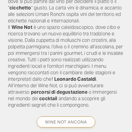
dove si può partire dal vino per decidere il piatto o il
“
cicchetto
” giusto. La carta vini è dinamica, e accanto
alle selezioni Umani Ronchi ospita vini del territorio ed
etichette nazionali e internazionali.
Il
Wine Not
è uno spazio caleidoscopico, dove cibo e
ricerca trovano un nuovo equilibrio tra tradizione e
visione. Dalla zuppetta di molluschi con crostini, alla
polpetta parmigiana, l’oliva o il cremino all’ascolana, per
poi immergersi tra i panini gourmet, i crudi e le insalate
creative. Tutti i piatti sono realizzati utilizzando
ingredienti locali e fornitori marchigiani. I menu
vengono raccontati con il cambiare delle stagioni e
interpretati dallo chef
Leonardo Castaldi
.
All’interno del Wine Not, ci si può avventurare
attraverso
percorsi di degustazione
o immergersi
nel mondo dei
cocktail
andando a scoprire gli
ingredienti segreti che li compongono.
WINE NOT ANCONA