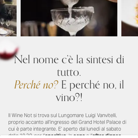
Nel nome c’è la sintesi di
tutto.
Perché no?
E perché no, il
vino?!
Il Wine Not si trova sul Lungomare Luigi Vanvitelli,
proprio accanto all’ingresso del Grand Hotel Palace di
cui è parte integrante. E’ aperto dal lunedì al sabato
dalle 19.30, per l’
aperitivo
, la
cena
e l’
after dinner
.