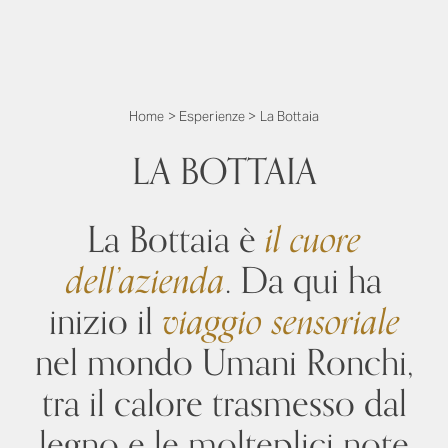
Home
>
Esperienze
>
La Bottaia
LA BOTTAIA
La Bottaia è
il cuore
dell’azienda
. Da qui ha
inizio il
viaggio sensoriale
nel mondo Umani Ronchi,
tra il calore trasmesso dal
legno e le molteplici note