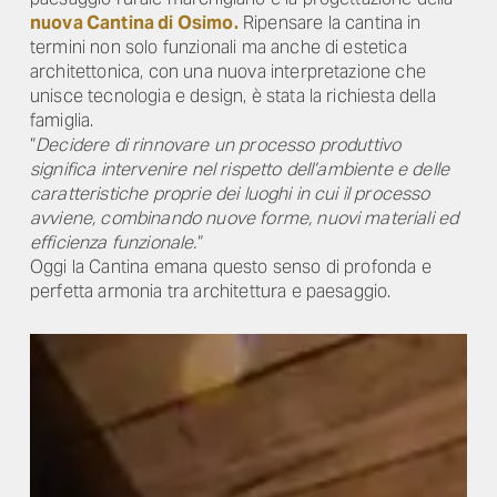
nuova Cantina di
Osimo
.
Ripensare la cantina in
termini non solo funzionali ma anche di estetica
architettonica, con una nuova interpretazione che
unisce tecnologia e design, è stata la richiesta della
famiglia.
“
Decidere di rinnovare un processo produttivo
significa intervenire nel rispetto dell’ambiente e delle
caratteristiche proprie dei luoghi in cui il processo
avviene, combinando nuove forme, nuovi materiali ed
efficienza funzionale.
“
Oggi la Cantina emana questo senso di profonda e
perfetta armonia tra architettura e paesaggio.