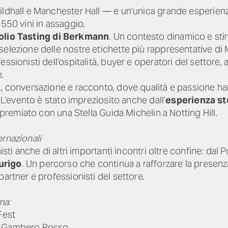
ildhall e Manchester Hall — e un’unica grande esperienz
 550 vini in assaggio.
olio Tasting di Berkmann
. Un contesto dinamico e sti
selezione delle nostre etichette più rappresentative d
ssionisti dell’ospitalità, buyer e operatori del settore, 
.
a, conversazione e racconto, dove qualità e passione 
. L’evento è stato impreziosito anche dall’
esperienza st
e premiato con una Stella Guida Michelin a Notting Hill.
rnazionali
isti anche di altri importanti incontri oltre confine: dal 
urigo
. Un percorso che continua a rafforzare la presenza 
artner e professionisti del settore.
ma:
Fest
ri Gambero Rosso