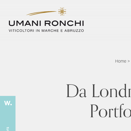
Home
>
Da Londr
Portf