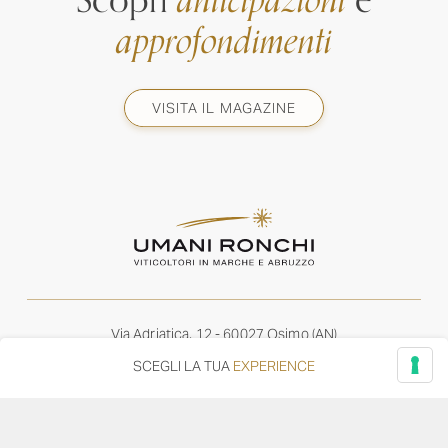
Scopri
anticipazioni
e
approfondimenti
VISITA IL MAGAZINE
Via Adriatica, 12 - 60027 Osimo (AN)
Tel.
+39 071 7108716
SCEGLI LA TUA
EXPERIENCE
wine@umanironchi.it
© Azienda Vinicola Umani Ronchi Spa
P.iva Umani Ronchi 00078000429 | Cap. Soc. i.v. euro