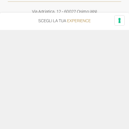
Via Adriatica, 12 - 60027 Osimo (AN)
Tel.
+39 071 7108716
SCEGLI LA TUA
EXPERIENCE
wine@umanironchi.it
© Azienda Vinicola Umani Ronchi Spa
P.iva Umani Ronchi 00078000429 | Cap. Soc. i.v. euro
610.000,00 |
Provincia del Registro Imprese: Ancona | Iscr. REA num. 53492
del 20/06/1963
Diventa distributore o rivenditore
Privacy Policy
Cookie Policy
Whistleblowing
–
–