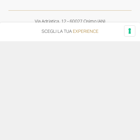
Via Adriatica, 12 - 60027 Osimo (AN)
Tel.
+39 071 7108716
SCEGLI LA TUA
EXPERIENCE
wine@umanironchi.it
© Azienda Vinicola Umani Ronchi Spa
P.iva Umani Ronchi 00078000429 | Cap. Soc. i.v. euro
610.000,00 |
Provincia del Registro Imprese: Ancona | Iscr. REA num. 53492
del 20/06/1963
Diventa distributore o rivenditore
Privacy Policy
Cookie Policy
Whistleblowing
–
–