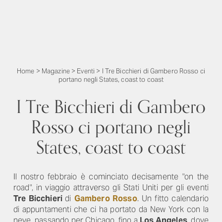
Home
>
Magazine
>
Eventi
>
I Tre Bicchieri di Gambero Rosso ci
portano negli States, coast to coast
I Tre Bicchieri di Gambero
Rosso ci portano negli
States, coast to coast
Il nostro febbraio è cominciato decisamente "on the
road", in viaggio attraverso gli Stati Uniti per gli eventi
Tre Bicchieri
di
Gambero Rosso
. Un fitto calendario
di appuntamenti che ci ha portato da New York con la
neve, passando per Chicago, fino a
Los Angeles
, dove