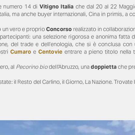
ne numero 14 di
Vitigno Italia
che dal 20 al 22 Maggio
alia, ma anche buyer internazionali, Cina in primis, a c
o un vero e proprio
Concorso
realizzato in collaborazi
e partecipanti: una selezione rigorosa e anonima fatta
, del trade e dell’enologia, che si è conclusa con un
ostri
Cumaro
e
Centovie
entrare a pieno titolo nella t
ero, al
Pecorino bio
dell'Abruzzo, una
doppietta
che pr
state: il Resto del Carlino, il Giorno, La Nazione. Trovate 