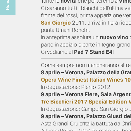
Tante le
novità
che porteremo a
Vini
Ci saranno tutti i bianchi dell’ultima 
fronte dei rossi, prima apparizione ve
San Giorgio
2011, arriva in fiera ricc
punta Umani Ronchi.
In anteprima assoluta un
nuovo vino
d
parte in acciaio e parte in legno grand
Ci vediamo al
Pad 7 Stand E4
!
Come sempre non mancheranno altre occa
8 aprile – Verona, Palazzo della Gr
Opera Wine Finest Italian Wines 1
In degustazione: Plenio 2012
9 aprile – Verona Fiere, Sala Argent
Tre Bicchieri 2017 Special Edition V
In degustazione: Campo San Giorgio
9 aprile – Verona, Palazzo Giusti de
Asta Grandi Cru d’Italia battuta da Chris
All’asta: Pelago 1994 formato jerobo