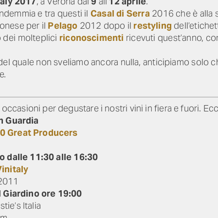
taly 2017
, a Verona dal
9
all’
12 aprile
.
vendemmia e tra questi il
Casal di Serra
2016 che è alla 
ronese per il
Pelago
2012 dopo il
restyling
dell’etiche
o dei molteplici
riconoscimenti
ricevuti quest’anno, c
el quale non sveliamo ancora nulla, anticipiamo solo 
e.
sioni per degustare i nostri vini in fiera e fuori. Ecc
an Guardia
00 Great Producers
o dalle 11:30 alle 16:30
initaly
 2011
l Giardino ore 19:00
tie’s Italia
am