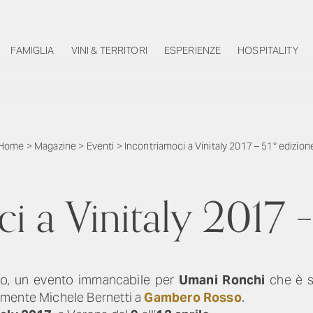
FAMIGLIA
VINI & TERRITORI
ESPERIENZE
HOSPITALITY
Home
>
Magazine
>
Eventi
>
Incontriamoci a Vinitaly 2017 – 51° edizion
i a Vinitaly 2017 –
nno, un evento immancabile per
Umani Ronchi
che è s
emente Michele Bernetti a
Gambero Rosso
.