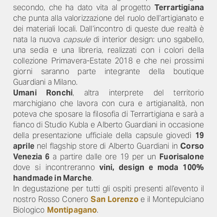
secondo, che ha dato vita al progetto
Terrartigiana
che punta alla valorizzazione del ruolo dell’artigianato e
dei materiali locali. Dall’incontro di queste due realtà è
nata la nuova
capsule
di interior design: uno sgabello,
una sedia e una libreria, realizzati con i colori della
collezione Primavera-Estate 2018 e che nei prossimi
giorni saranno parte integrante della boutique
Guardiani a Milano.
Umani Ronchi
, altra interprete del territorio
marchigiano che lavora con cura e artigianalità, non
poteva che sposare la filosofia di Terrartigiana e sarà a
fianco di Studio Kubla e Alberto Guardiani in occasione
della presentazione ufficiale della capsule giovedì
19
aprile
nel flagship store di Alberto Guardiani in
Corso
Venezia 6
a partire dalle ore 19 per un
Fuorisalone
dove si incontreranno
vini, design e moda 100%
handmade in Marche
.
In degustazione per tutti gli ospiti presenti all’evento il
nostro Rosso Conero
San Lorenzo
e il Montepulciano
Biologico
Montipagano
.