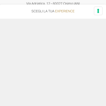
Via Adriatica, 12 - 60027 Osimo (AN)
Tel.
+39 071 7108716
SCEGLI LA TUA
EXPERIENCE
wine@umanironchi.it
© Azienda Vinicola Umani Ronchi Spa
P.iva Umani Ronchi 00078000429 | Cap. Soc. i.v. euro
610.000,00 |
Provincia del Registro Imprese: Ancona | Iscr. REA num. 53492
del 20/06/1963
Diventa distributore o rivenditore
Privacy Policy
Cookie Policy
Whistleblowing
–
–