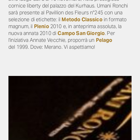
cornice liberty del palazzo del Kurhaus. Umani Ronchi
sarà presente al Pavillion des Fleurs n°245 con una
selezione di etichette: il
Metodo Classico
in formato
magnum, il
Plenio
2010 e, in anteprima assoluta, la
nuova annata 2010 di
Campo San Giorgio
. Per
l'iniziativa Annate Vecchie, proporrà un
Pelago
del 1999. Dove: Merano. Vi aspettiamo!