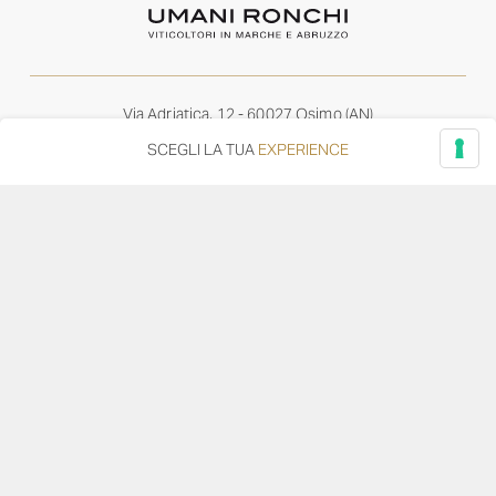
Via Adriatica, 12 - 60027 Osimo (AN)
Tel.
+39 071 7108716
SCEGLI LA TUA
EXPERIENCE
wine@umanironchi.it
© Azienda Vinicola Umani Ronchi Spa
P.iva Umani Ronchi 00078000429 | Cap. Soc. i.v. euro
610.000,00 |
Provincia del Registro Imprese: Ancona | Iscr. REA num. 53492
del 20/06/1963
Diventa distributore o rivenditore
Privacy Policy
Cookie Policy
Whistleblowing
–
–