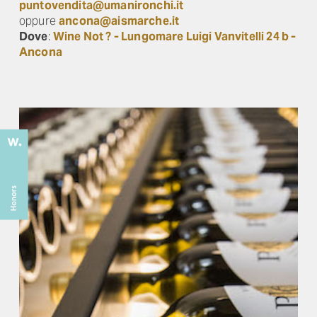
puntovendita@umanironchi.it
oppure
ancona@aismarche.it
Dove
:
Wine Not ? - Lungomare Luigi Vanvitelli 24 b -
Ancona