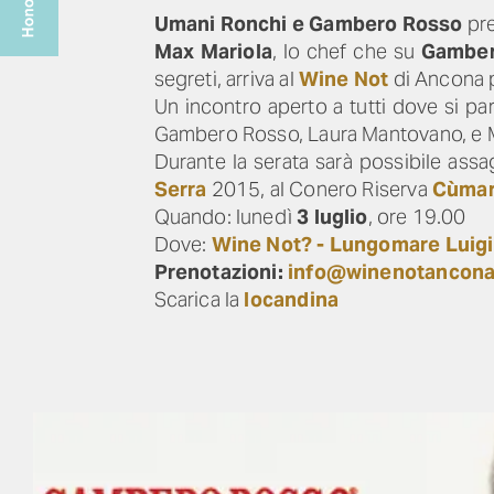
Umani Ronchi e Gambero Rosso
pr
Max Mariola
, lo chef che su
Gamber
segreti, arriva al
Wine Not
di Ancona p
Un incontro aperto a tutti dove si parle
Gambero Rosso, Laura Mantovano, e M
Durante la serata sarà possibile assa
Serra
2015, al Conero Riserva
Cùma
Quando: lunedì
3 luglio
, ore 19.00
Dove:
Wine Not?
-
Lungomare Luigi 
Prenotazioni:
info@winenotancona.
Scarica la
locandina