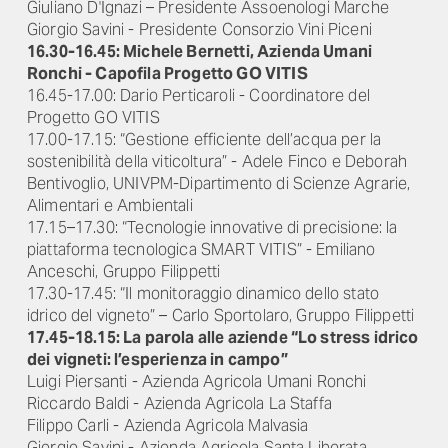
Giuliano D'Ignazi – Presidente Assoenologi Marche
Giorgio Savini - Presidente Consorzio Vini Piceni
16.30-16.45: Michele Bernetti, Azienda Umani
Ronchi - Capofila Progetto GO VITIS
16.45-17.00: Dario Perticaroli - Coordinatore del
Progetto GO VITIS
17.00-17.15: “Gestione efficiente dell’acqua per la
sostenibilità della viticoltura” - Adele Finco e Deborah
Bentivoglio, UNIVPM-Dipartimento di Scienze Agrarie,
Alimentari e Ambientali
17.15–17.30: “Tecnologie innovative di precisione: la
piattaforma tecnologica SMART VITIS” - Emiliano
Anceschi, Gruppo Filippetti
17.30-17.45: “Il monitoraggio dinamico dello stato
idrico del vigneto” – Carlo Sportolaro, Gruppo Filippetti
17.45-18.15: La parola alle aziende “Lo stress idrico
dei vigneti: l’esperienza in campo”
Luigi Piersanti - Azienda Agricola Umani Ronchi
Riccardo Baldi - Azienda Agricola La Staffa
Filippo Carli - Azienda Agricola Malvasia
Giorgio Savini - Azienda Agricola Santa Liberata