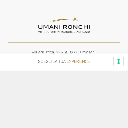
Via Adriatica, 12 - 60027 Osimo (AN)
Tel.
+39 071 7108716
SCEGLI LA TUA
EXPERIENCE
wine@umanironchi.it
© Azienda Vinicola Umani Ronchi Spa
P.iva Umani Ronchi 00078000429 | Cap. Soc. i.v. euro
610.000,00 |
Provincia del Registro Imprese: Ancona | Iscr. REA num. 53492
del 20/06/1963
Diventa distributore o rivenditore