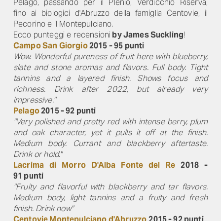
Pelago, passando per il Plenio, Verdicchio Riserva,
fino ai biologici d'Abruzzo della famiglia Centovie, il
Pecorino e il Montepulciano.
Ecco punteggi e recensioni
by James Suckling
!
Campo San Giorgio
2015 - 95 punti
Wow. Wonderful pureness of fruit here with blueberry,
slate and stone aromas and flavors. Full body. Tight
tannins and a layered finish. Shows focus and
richness. Drink after 2022, but already very
impressive."
Pelago
2015 - 92 punti
"Very polished and pretty red with intense berry, plum
and oak character, yet it pulls it off at the finish.
Medium body. Currant and blackberry aftertaste.
Drink or hold."
Lacrima di Morro D'Alba Fonte del Re
2018 -
91 punti
"Fruity and flavorful with blackberry and tar flavors.
Medium body, light tannins and a fruity and fresh
finish. Drink now"
Centovie Montepulciano d'Abruzzo
2015 - 92 punti​