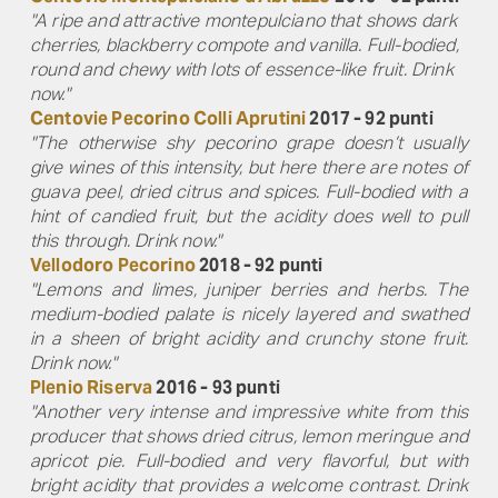
"A ripe and attractive montepulciano that shows dark
cherries, blackberry compote and vanilla. Full-bodied,
round and chewy with lots of essence-like fruit. Drink
now."
Centovie Pecorino Colli Aprutini
2017 - 92 punti​
"The otherwise shy pecorino grape doesn’t usually
give wines of this intensity, but here there are notes of
guava peel, dried citrus and spices. Full-bodied with a
hint of candied fruit, but the acidity does well to pull
this through. Drink now."
Vellodoro Pecorino
2018 - 92 punti​
"Lemons and limes, juniper berries and herbs. The
medium-bodied palate is nicely layered and swathed
in a sheen of bright acidity and crunchy stone fruit.
Drink now."
Plenio Riserva
2016 - 93 punti​
"Another very intense and impressive white from this
producer that shows dried citrus, lemon meringue and
apricot pie. Full-bodied and very flavorful, but with
bright acidity that provides a welcome contrast. Drink