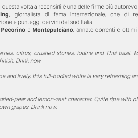
 questa volta a recensirli è una delle firme più autorevo
ing
, giornalista di fama internazionale, che di 
one e punteggi dei vini del sud Italia.
i
Pecorino
e
Montepulciano
, annate correnti e ottim
erries, citrus, crushed stones, iodine and Thai basil.
finish. Drink now.
pe and lively, this full-bodied white is very refreshing an
ried-pear and lemon-zest character. Quite ripe with p
rown grapes. Drink now.