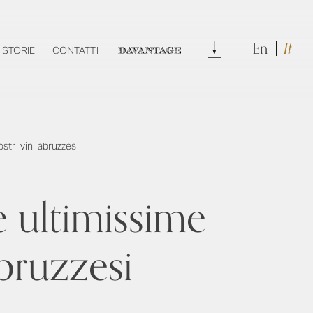
En
It
DOWNLOAD
STORIE
CONTATTI
DAVANTAGE
tri vini abruzzesi
 ultimissime
abruzzesi