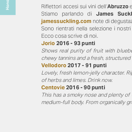
Riflettori accesi sui vini dell’
Abruzzo
e
Stiamo parlando di
James Suckl
jamessuckling.com
note di degustazi
Sono rientrati nella selezione i nostr
Ecco cosa scrive di noi.
Jorio
2016 - 93 punti
Shows real purity of fruit with blueb
chewy tannins and a fresh, structured 
Vellodoro
2017 - 91 punti
Lovely, fresh lemon-jelly character. Ri
of herbs and limes. Drink now.
Centovie
2016 - 90 punti
This has a smoky nose and plenty of d
medium-full body. From organically g