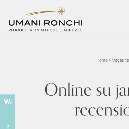
Home
>
Magazin
Online su j
recensio