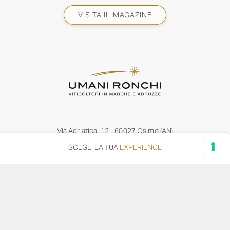
VISITA IL MAGAZINE
Via Adriatica, 12 - 60027 Osimo (AN)
Tel.
+39 071 7108716
SCEGLI LA TUA
EXPERIENCE
wine@umanironchi.it
© Azienda Vinicola Umani Ronchi Spa
P.iva Umani Ronchi 00078000429 | Cap. Soc. i.v. euro
610.000,00 |
Provincia del Registro Imprese: Ancona | Iscr. REA num. 53492
del 20/06/1963