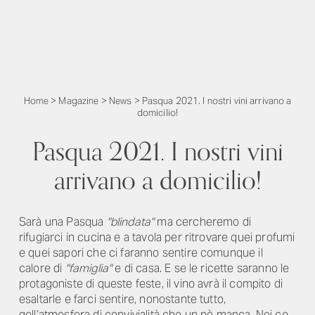
Home
>
Magazine
>
News
>
Pasqua 2021. I nostri vini arrivano a
domicilio!
Pasqua 2021. I nostri vini
arrivano a domicilio!
Sarà una Pasqua
"blindata"
ma cercheremo di
rifugiarci in cucina e a tavola per ritrovare quei profumi
e quei sapori che ci faranno sentire comunque il
calore di
"famiglia"
e di casa. E se le ricette saranno le
protagoniste di queste feste, il vino avrà il compito di
esaltarle e farci sentire, nonostante tutto,
qell’atmosfera di convivialità che un pò manca. Noi ce