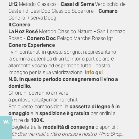
LH2
Metodo Classico -
Casal di Serra
Verdicchio dei
Castelli di Jesi Doc Classico Superiore -
Cumaro
Conero Riserva Docg
Il Conero
La Hoz Rosé
Metodo Classico Nature - San Lorenzo
Rosso -
Conero Doc
Pelago Marche Rosso Igt
Conero Experience
I vini contenuti in questo scrigno, rappresentano
la summa autentica di un territorio particolare e
altamente vocato ed esprimono tutto il nostro
impegno per la sua valorizzazione.
Info qui
.
N.B. In questo periodo consegneremo il vino a
domicilio.
Gli ordini dovranno arrivare
a puntovendita@umanironchi.it
Per queste composizioni la
cassetta di legno è in
omaggio
e la
spedizione è gratuita
per ordini a
partire da
100 €.
Scegliete tra le
modalità di consegna
disponibili:
-
Ordine via mail e ritiro presso il nostro Wine Shop
,