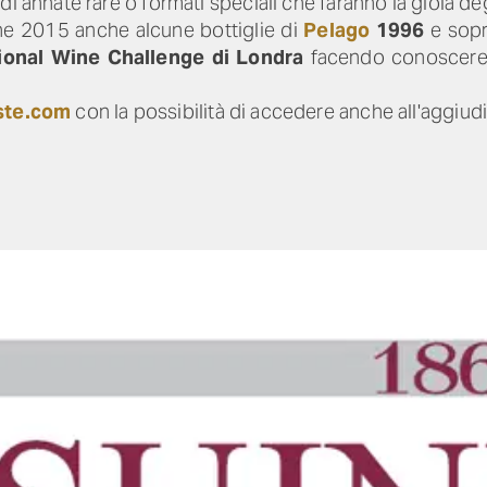
i annate rare o formati speciali che faranno la gioia degl
ione 2015 anche alcune bottiglie di
Pelago
1996
e sop
tional Wine Challenge di Londra
facendo conoscere 
ste.com
con la possibilità di accedere anche all'aggiudic