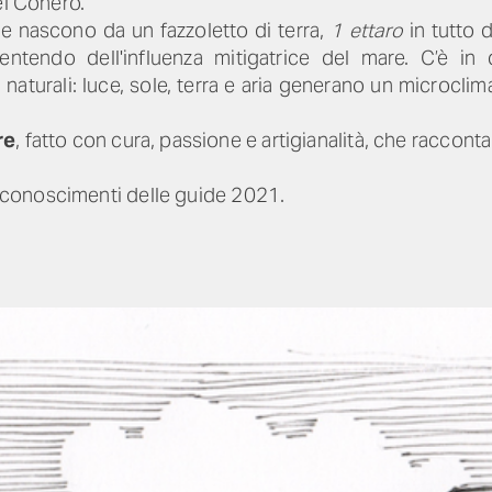
el Conero.
 nascono da un fazzoletto di terra,
1 ettaro
in tutto d
sentendo dell'influenza mitigatrice del mare. C’è i
naturali: luce, sole, terra e aria generano un microclim
re
, fatto con cura, passione e artigianalità, che raccon
 riconoscimenti delle guide 2021.