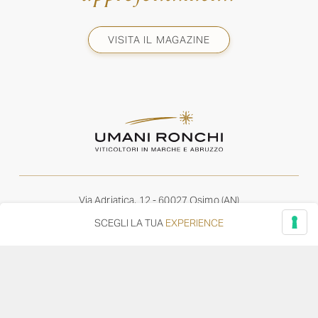
VISITA IL MAGAZINE
Via Adriatica, 12 - 60027 Osimo (AN)
Tel.
+39 071 7108716
SCEGLI LA TUA
EXPERIENCE
wine@umanironchi.it
© Azienda Vinicola Umani Ronchi Spa
P.iva Umani Ronchi 00078000429 | Cap. Soc. i.v. euro
610.000,00 |
Provincia del Registro Imprese: Ancona | Iscr. REA num. 53492
del 20/06/1963