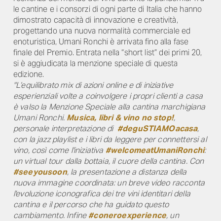
le cantine e i consorzi di ogni parte di Italia che hanno
dimostrato capacità di innovazione e creatività,
progettando una nuova normalità commerciale ed
enoturistica, Umani Ronchi è arrivata fino alla fase
finale del Premio. Entrata nella “short list” dei primi 20,
si è aggiudicata la menzione speciale di questa
edizione.
"L’equilibrato mix di azioni online e di iniziative
esperienziali volte a coinvolgere i propri clienti a casa
è valso la Menzione Speciale alla cantina marchigiana
Umani Ronchi.
Musica, libri & vino no stop!
,
personale interpretazione di
#deguSTIAMOacasa
,
con la jazz playlist e i libri da leggere per connettersi al
vino, così come l'iniziativa
#welcomeatUmaniRonchi
:
un virtual tour dalla bottaia, il cuore della cantina. Con
#seeyousoon
, la presentazione a distanza della
nuova immagine coordinata: un breve video racconta
l'evoluzione iconografica dei tre vini identitari della
cantina e il percorso che ha guidato questo
cambiamento. Infine
#coneroexperience
, un