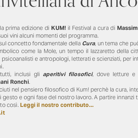
nvitelliana di Anc
la prima edizione di
KUM!
il Festival a cura di
Massim
uoi vini alcuni momenti del programma.
e sul concetto fondamentale della
Cura
, un tema che può
imbolico come la Mole, un tempo il lazzaretto della ci
psicoanalisti e antropologi, letterati e scienziati, per in
i.
utti, inclusi gli
aperitivi filosofici
, dove letture e 
ani Ronchi
.
iuti nel pensiero filosofico di Kum! perchè la cura, int
esto e ogni fase del nostro lavoro. A partire innanzi t
tto così.
Leggi il nostro contributo...
it