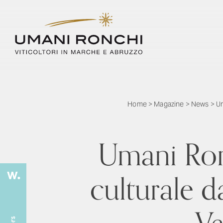
Home
>
Magazine
>
News
>
Um
Umani Ronc
culturale d