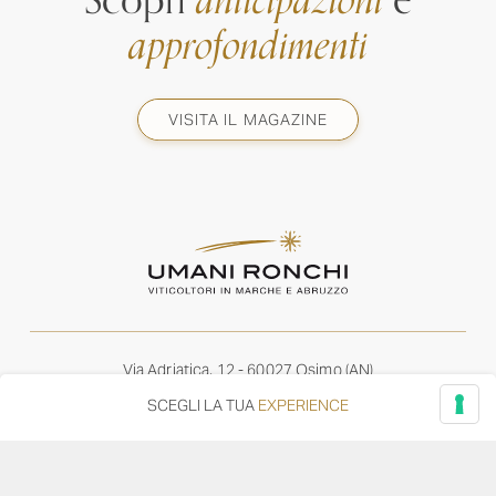
Scopri
anticipazioni
e
approfondimenti
VISITA IL MAGAZINE
Via Adriatica, 12 - 60027 Osimo (AN)
Tel.
+39 071 7108716
SCEGLI LA TUA
EXPERIENCE
wine@umanironchi.it
© Azienda Vinicola Umani Ronchi Spa
P.iva Umani Ronchi 00078000429 | Cap. Soc. i.v. euro