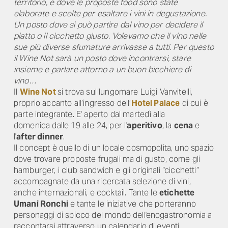
territorio, e dove le proposte food sono state
elaborate e scelte per esaltare i vini in degustazione.
Un posto dove si può partire dal vino per decidere il
piatto o il cicchetto giusto. Volevamo che il vino nelle
sue più diverse sfumature arrivasse a tutti. Per questo
il Wine Not sarà un posto dove incontrarsi, stare
insieme e parlare attorno a un buon bicchiere di
vino…
Il
Wine Not
si trova sul lungomare Luigi Vanvitelli,
proprio accanto all’ingresso dell’
Hotel Palace
di cui è
parte integrante. E' aperto dal martedì alla
domenica dalle 19 alle 24, per l'
aperitivo
, la
cena
e
l'
after dinner
.
Il concept è quello di un locale cosmopolita, uno spazio
dove trovare proposte frugali ma di gusto, come gli
hamburger, i club sandwich e gli originali “cicchetti”
accompagnate da una ricercata selezione di vini,
anche internazionali, e cocktail. Tante le
etichette
Umani Ronchi
e tante le iniziative che porteranno
personaggi di spicco del mondo dell'enogastronomia a
raccontarsi attraverso un calendario di eventi.