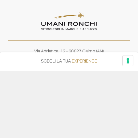
Via Adriatica, 12 - 60027 Osimo (AN)
Tel.
+39 071 7108716
SCEGLI LA TUA
EXPERIENCE
wine@umanironchi.it
© Azienda Vinicola Umani Ronchi Spa
P.iva Umani Ronchi 00078000429 | Cap. Soc. i.v. euro
610.000,00 |
Provincia del Registro Imprese: Ancona | Iscr. REA num. 53492
del 20/06/1963
Diventa distributore o rivenditore
Privacy Policy
Cookie Policy
Whistleblowing
–
–