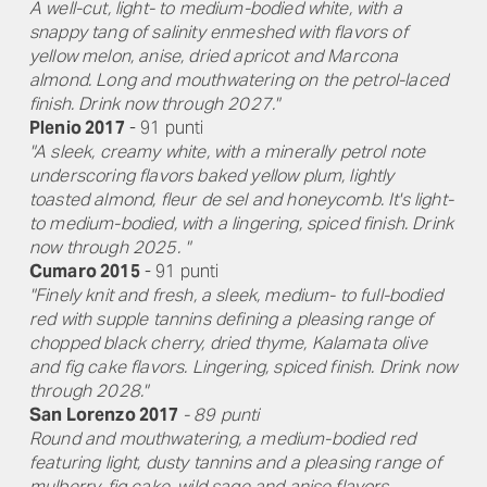
A well-cut, light- to medium-bodied white, with a
snappy tang of salinity enmeshed with flavors of
yellow melon, anise, dried apricot and Marcona
almond. Long and mouthwatering on the petrol-laced
finish. Drink now through 2027."
Plenio 2017
- 91 punti
"A sleek, creamy white, with a minerally petrol note
underscoring flavors baked yellow plum, lightly
toasted almond, fleur de sel and honeycomb. It's light-
to medium-bodied, with a lingering, spiced finish. Drink
now through 2025. "
Cumaro 2015
- 91 punti
"Finely knit and fresh, a sleek, medium- to full-bodied
red with supple tannins defining a pleasing range of
chopped black cherry, dried thyme, Kalamata olive
and fig cake flavors. Lingering, spiced finish. Drink now
through 2028."
San Lorenzo 2017
- 89 punti
Round and mouthwatering, a medium-bodied red
featuring light, dusty tannins and a pleasing range of
mulberry, fig cake, wild sage and anise flavors.