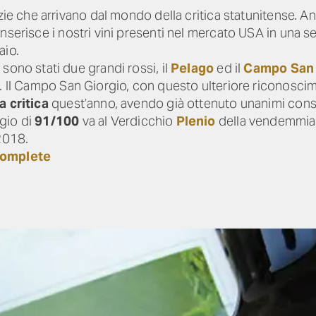
izie che arrivano dal mondo della critica statunitense. 
 inserisce i nostri vini presenti nel mercato USA in una s
aio.
sono stati due grandi rossi, il
Pelago
ed il
Campo San 
. Il Campo San Giorgio, con questo ulteriore riconosci
a critica
quest’anno, avendo già ottenuto unanimi conse
gio di
91/100
va al Verdicchio
Plenio
della vendemmia
018.
complete