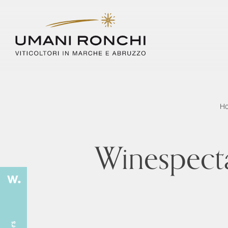
H
Winespecta