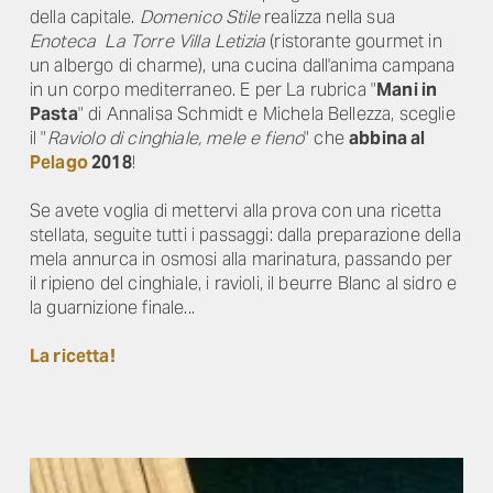
della capitale.
Domenico Stile
realizza nella sua
Enoteca La Torre Villa Letizia
(ristorante gourmet in
un albergo di charme), una cucina dall'anima campana
in un corpo mediterraneo. E per La rubrica "
Mani in
Pasta
" di Annalisa Schmidt e Michela Bellezza, sceglie
il "
Raviolo di cinghiale, mele e fieno
" che
abbina al
Pelago
2018
!
Se avete voglia di mettervi alla prova con una ricetta
stellata, seguite tutti i passaggi: dalla preparazione della
mela annurca in osmosi alla marinatura, passando per
il ripieno del cinghiale, i ravioli, il beurre Blanc al sidro e
la guarnizione finale...
La ricetta!