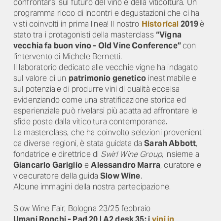
confrontarsi sul futuro del vino e della viticoltura. Un
programma ricco di incontri e degustazioni che ci ha
visti coinvolti in prima linea! Il nostro
Historical
2019
è
stato tra i protagonisti della masterclass
“Vigna
vecchia fa buon vino - Old Vine Conference”
con
l'intervento di Michele Bernetti.
Il laboratorio dedicato alle vecchie vigne ha indagato
sul valore di un
patrimonio genetico
inestimabile e
sul potenziale di produrre vini di qualità eccelsa
evidenziando come una stratificazione storica ed
esperienziale può rivelarsi più adatta ad affrontare le
sfide poste dalla viticoltura contemporanea.
La masterclass, che ha coinvolto selezioni provenienti
da diverse regioni, è stata guidata da
Sarah Abbott
,
fondatrice e direttrice di
Swirl Wine Group
, insieme a
Giancarlo Gariglio
e
Alessandro Marra
, curatore e
vicecuratore della guida
Slow Wine
.
Alcune immagini della nostra partecipazione.
Slow Wine Fair, Bologna 23/25 febbraio
Umani Ronchi - Pad 20 | A2 desk 35: i
vini in