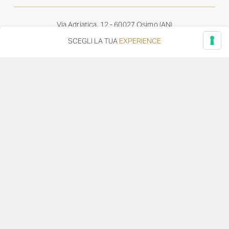
Via Adriatica, 12 - 60027 Osimo (AN)
Tel.
+39 071 7108716
SCEGLI LA TUA
EXPERIENCE
wine@umanironchi.it
© Azienda Vinicola Umani Ronchi Spa
P.iva Umani Ronchi 00078000429 | Cap. Soc. i.v. euro
610.000,00 |
Provincia del Registro Imprese: Ancona | Iscr. REA num. 53492
del 20/06/1963
Diventa distributore o rivenditore
Privacy Policy
Cookie Policy
Whistleblowing
–
–