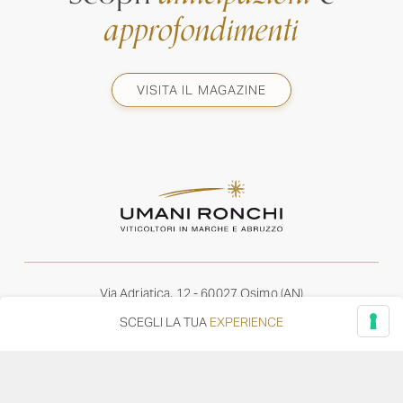
approfondimenti
VISITA IL MAGAZINE
Via Adriatica, 12 - 60027 Osimo (AN)
Tel.
+39 071 7108716
SCEGLI LA TUA
EXPERIENCE
wine@umanironchi.it
© Azienda Vinicola Umani Ronchi Spa
P.iva Umani Ronchi 00078000429 | Cap. Soc. i.v. euro
610.000,00 |