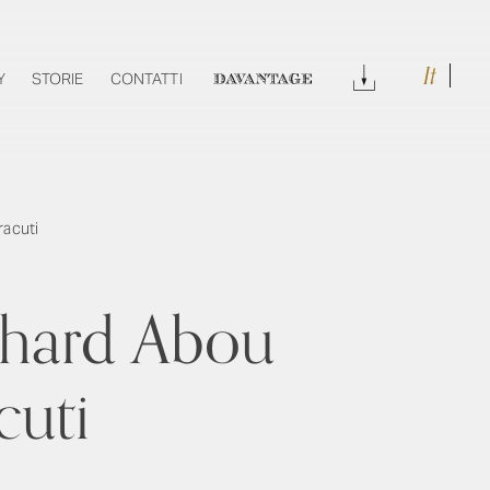
It
DOWNLOAD
Y
STORIE
CONTATTI
DAVANTAGE
racuti
ichard Abou
cuti