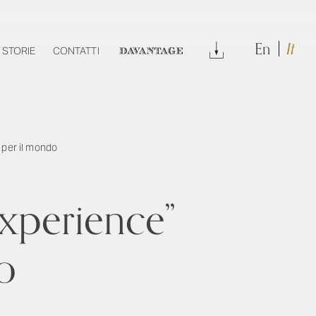
En
It
DOWNLOAD
STORIE
CONTATTI
DAVANTAGE
a per il mondo
Experience”
o