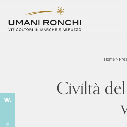
Home
>
Pre
Civiltà de