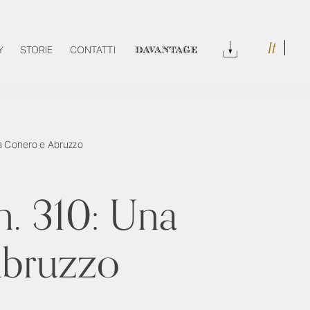
It
DOWNLOAD
Y
STORIE
CONTATTI
DAVANTAGE
ra Conero e Abruzzo
. 310: Una
Abruzzo