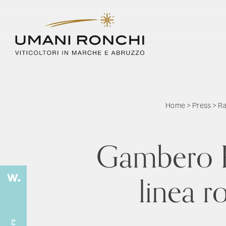
Home
>
Press
>
Ra
Gambero R
linea 