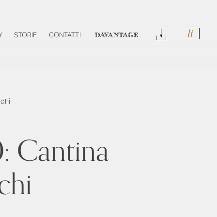
It
DOWNLOAD
Y
STORIE
CONTATTI
DAVANTAGE
nchi
0: Cantina
chi