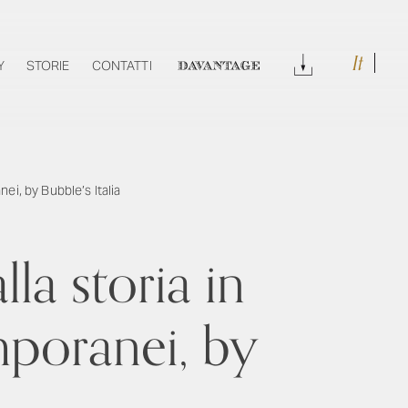
It
DOWNLOAD
Y
STORIE
CONTATTI
DAVANTAGE
ei, by Bubble’s Italia
la storia in
mporanei, by