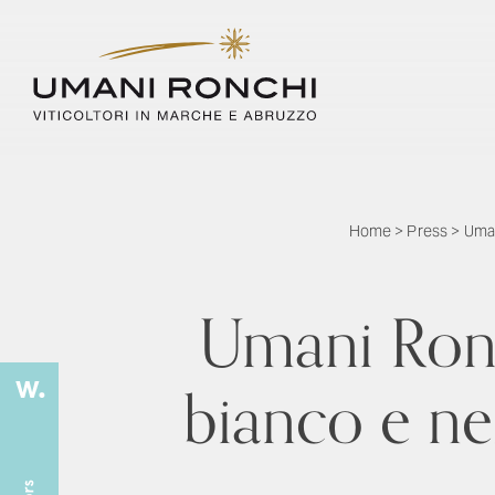
Home
>
Press
>
Uman
Umani Ronch
bianco e ne