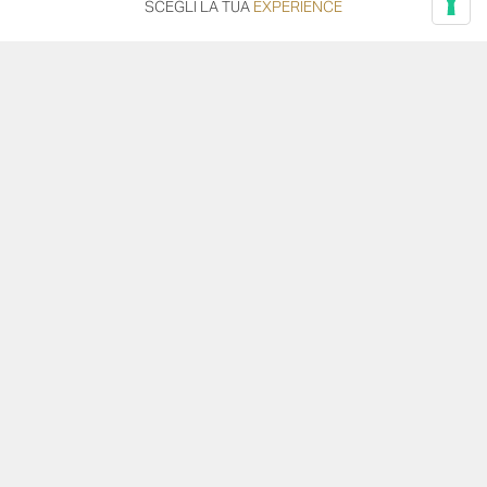
SCEGLI LA TUA
EXPERIENCE
naso, favorendo la percezione degli aromi
delicati e fruttati dei vini giovani.
TEMPERATURA DI SERVIZIO
8-10°C
SCARICA LA SCHEDA DEL VINO
SCARICA LA FOTO