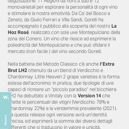
degustazione. 11 Regioni da nord a sud e 12
monovarietali per esplorare la personalità di ogni vino
e stimolare la nostra emotività. Da Ca' del Bosco a
Zenato, da Giulio Ferrari a Villa Sandi, Gorelli ha
accompagnato il pubblico alla scoperta del nostro
La
Hoz Rosé
, realizzato con sole uve Montepulciano della
zona del Conero. Un vino che riesce ad esprimere la
poliedricità del Montepulciano e che può sfidare il
mercato (non facile ) del vino secondo Gorelli.
Nella batteria del Metodo Classico c’è anche
l’Extra
Brut LH2
ottenuto da un blend di Verdicchio e
Chardonnay. Little Heaven 2 grape varieties è la forma
estesa dell’acronimo: in pratica, due tipologie di uve
capaci di ricreare un “piccolo paradiso” nel bicchiere.
LH2 ha debuttato a Vinitaly con la
Version 14
che
riflette le percentuali dei vitigni (Verdicchio 78% e
Chardonnay 22%) e la vendemmia prevalente (2021).
Da questa release ogni versione avrà un’identità
precisa, ed esprimerà la somma dei diversi dettagli
differenti che si traducono in valore e unicità.