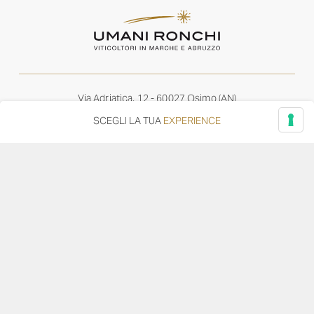
Via Adriatica, 12 - 60027 Osimo (AN)
Tel.
+39 071 7108716
SCEGLI LA TUA
EXPERIENCE
wine@umanironchi.it
© Azienda Vinicola Umani Ronchi Spa
P.iva Umani Ronchi 00078000429 | Cap. Soc. i.v. euro
610.000,00 |
Provincia del Registro Imprese: Ancona | Iscr. REA num. 53492
del 20/06/1963
Diventa distributore o rivenditore
Privacy Policy
Cookie Policy
Whistleblowing
–
–