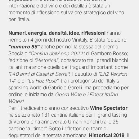
internazionale del vino e dei distillati è stata un
momento di riflessione sul valore strategico del vino
per l'Italia.
Numeri, energia, densità, idee, riflessioni
hanno
riempito i 4 giorni del nostro Vinitaly. E' stata l'edizione
"numero 56"
anche per noi, la stessa del premio
Speciale
"Cantina dell'Anno 2024"
di Gambero Rosso;
l'edizione di
"Historical",
consacrato tra i grandi bianchi
italiani, ma anche quella dei traguardi importanti come
"i 40 anni di Casal di Serra"
; il debutto di
"Lh2 Version
14
" e di
"La Hoz Rosé"
tra i protagonisti dell’Italy’s
sparkling world di Gabriele Gorelli...ma procediamo per
ordine, e iniziamo da
Opera Wine e i Finest Italian
Wines!
Per il tredicesimo anno consecutivo
Wine Spectator
ha selezionato 131 cantine italiane per il grand tasting
di Verona e ha annoverato Umani Ronchi tra le 25
cantine "all timer". Sotto i riflettori del team di
degustatori della testata americana,
Historical 2019
, il