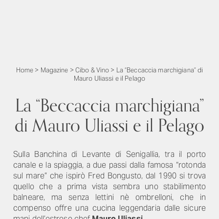
Home
>
Magazine
>
Cibo & Vino
>
La “Beccaccia marchigiana” di
Mauro Uliassi e il Pelago
La “Beccaccia marchigiana”
di Mauro Uliassi e il Pelago
Sulla Banchina di Levante di Senigallia, tra il porto
canale e la spiaggia, a due passi dalla famosa “rotonda
sul mare” che ispirò Fred Bongusto, dal 1990 si trova
quello che a prima vista sembra uno stabilimento
balneare, ma senza lettini nè ombrelloni, che in
compenso offre una cucina leggendaria dalle sicure
mani dell’estroso chef
Mauro Uliassi
.