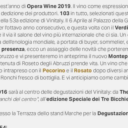
uest'anno di
Opera Wine 2019
. Il vino come espression
a dedizione dei produttori.
103
in tutto, selezionati que
ella 53a edizione di Vinitaly. Il 6 Aprile al Palazzo della 
r l'ottavo anno consecutivo, e questa volta con il
Verd
 via il salone del vino più internazionale che ci sia. Un c
dell'enologia mondiale, a portata di buyer, sommelier, en
 presenza
, ecco un assaggio delle novità che porterem
bruzzo e vi presenteremo in anteprima il nuovo
Montepu
la tenuta di Roseto degli Abruzzi prende vita. Un vino ch
o intrapreso con il
Pecorino
e il
Rosato
dopo diversi an
Ronchi fresco di bottiglia. E vi anticipiamo come camb
016
sarà al centro delle degustazioni del Vinitaly: da
The
anchi del centro"
, all'
edizione Speciale dei Tre Bicchi
sso la Terrazza dello stand Marche per la
Degustazio
 E4
!