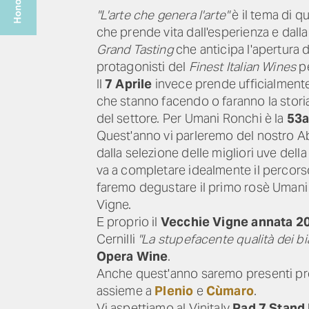
"L'arte che genera l'arte"
è il tema di q
che prende vita dall'esperienza e dall
Grand Tasting
che anticipa l'apertura d
protagonisti del
Finest Italian Wines
pe
Il
7 Aprile
invece prende ufficialmente il
che stanno facendo o faranno la storia 
del settore. Per Umani Ronchi è la
53a
Quest'anno vi parleremo del nostro A
dalla selezione delle migliori uve del
va a completare idealmente il percors
faremo degustare il primo rosè Umani 
Vigne.
E proprio il
Vecchie Vigne annata 2
Cernilli
"La stupefacente qualità dei bi
Opera Wine
.
Anche quest'anno saremo presenti pre
assieme a
Plenio
e
Cùmaro
.
Vi aspettiamo al Vinitaly
Pad 7 Stand