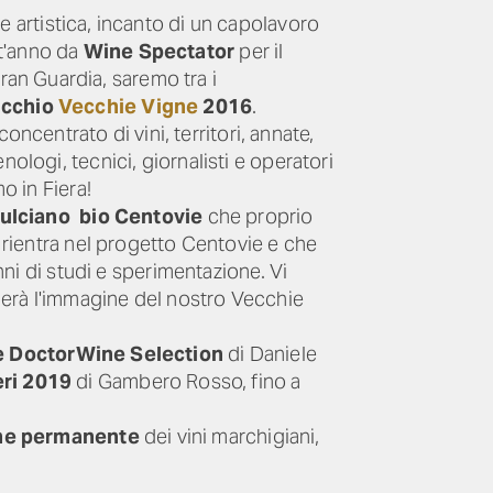
e artistica, incanto di un capolavoro
st'anno da
Wine Spectator
per il
Gran Guardia, saremo tra i
icchio
Vecchie Vigne
2016
.
oncentrato di vini, territori, annate,
ologi, tecnici, giornalisti e operatori
o in Fiera!
lciano bio Centovie
che proprio
e rientra nel progetto Centovie e che
ni di studi e sperimentazione. Vi
ierà l'immagine del nostro Vecchie
 DoctorWine Selection
di Daniele
eri 2019
di Gambero Rosso, fino a
ne permanente
dei vini marchigiani,