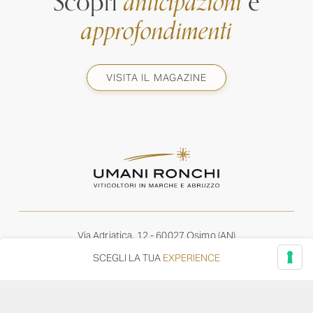
Scopri
anticipazioni
e
approfondimenti
VISITA IL MAGAZINE
Via Adriatica, 12 - 60027 Osimo (AN)
Tel.
+39 071 7108716
SCEGLI LA TUA
EXPERIENCE
wine@umanironchi.it
© Azienda Vinicola Umani Ronchi Spa
P.iva Umani Ronchi 00078000429 | Cap. Soc. i.v. euro