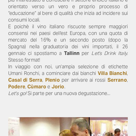
orientato verso un vero e proprio processo di
“educazione” al bere di qualità che inizia ad incidere sui
consumi locali.
E poichè il vino italiano riscuote sempre maggiori
consensi nei paesi dell'est Europa, con una quota di
mercato del 16% e un secondo posto (dopo la
Spagna) nella graduatoria dei vini importati, il 26
gennaio ci spostiamo a
Tallinn
per
Let's Drink Italy.
Stesso format!
In viaggio con noi, un'ampia selezione di etichette
Umani Ronchi, a cominciare dai bianchi
Villa Bianchi
,
Casal di Serra
,
Plenio
per arrivare ai rossi
Serrano
,
Podere
,
Cùmaro
e
Jorio
.
Let's go!
Si parte per una nuova degustazione...