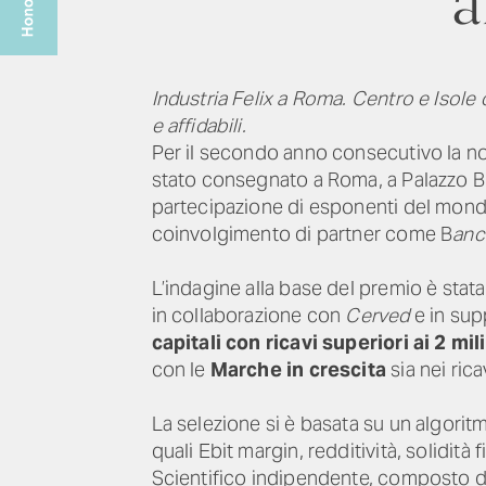
a
Industria Felix a Roma. Centro e Isole 
e affidabili.
Per il secondo anno consecutivo la no
stato consegnato a Roma, a Palazzo Br
partecipazione di esponenti del mondo
coinvolgimento di partner come B
anc
L’indagine alla base del premio è stat
in collaborazione con
Cerved
e in su
capitali con ricavi superiori ai 2 mil
con le
Marche in crescita
sia nei ric
La selezione si è basata su un algorit
quali Ebit margin, redditività, solidità 
Scientifico indipendente, composto d