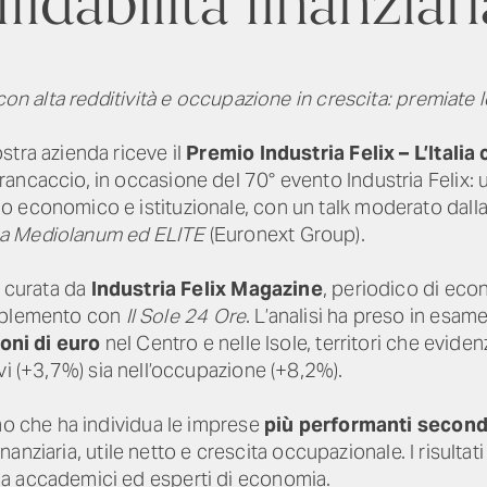
ffidabilità finanziari
con alta redditività e occupazione in crescita: premiate l
stra azienda riceve il
Premio Industria Felix – L’Itali
ancaccio, in occasione del 70° evento Industria Felix: u
 economico e istituzionale, con un talk moderato dalla
a Mediolanum ed ELITE
(Euronext Group).
a curata da
Industria Felix Magazine
, periodico di eco
pplemento con
Il Sole 24 Ore
. L’analisi ha preso in esame 
ioni di euro
nel Centro e nelle Isole, territori che evid
avi (+3,7%) sia nell’occupazione (+8,2%).
mo che ha individua le imprese
più performanti second
finanziaria, utile netto e crescita occupazionale. I risulta
a accademici ed esperti di economia.