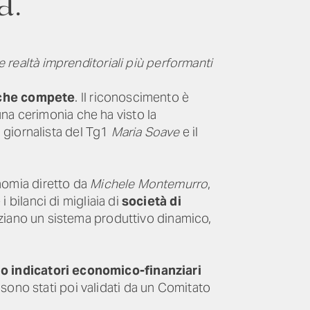
a.
e realtà imprenditoriali più performanti
a che compete
.
Il riconoscimento è
na cerimonia che ha visto la
 giornalista del Tg1
Maria Soave
e il
nomia diretto da
Michele Montemurro
,
i bilanci di migliaia di
società di
enziano un sistema produttivo dinamico,
o indicatori economico-finanziari
ti sono stati poi validati da un Comitato