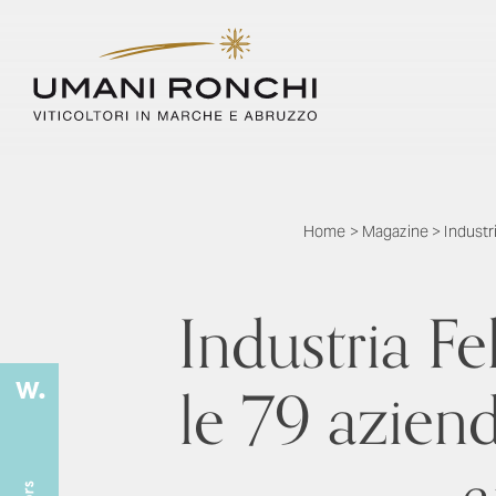
Home
>
Magazine
>
Industr
Industria F
le 79 azien