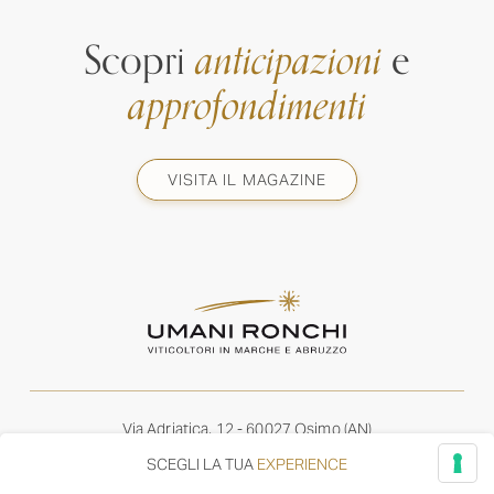
Scopri
anticipazioni
e
approfondimenti
VISITA IL MAGAZINE
Via Adriatica, 12 - 60027 Osimo (AN)
Tel.
+39 071 7108716
SCEGLI LA TUA
EXPERIENCE
wine@umanironchi.it