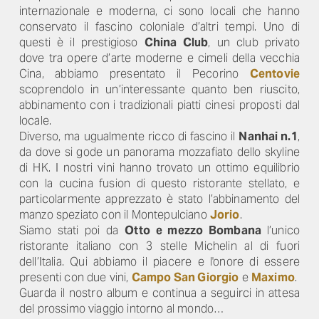
internazionale e moderna, ci sono locali che hanno
conservato il fascino coloniale d’altri tempi. Uno di
questi è il prestigioso
China Club
, un club privato
dove tra opere d’arte moderne e cimeli della vecchia
Cina, abbiamo presentato il Pecorino
Centovie
scoprendolo in un’interessante quanto ben riuscito,
abbinamento con i tradizionali piatti cinesi proposti dal
locale.
Diverso, ma ugualmente ricco di fascino il
Nanhai n.1
,
da dove si gode un panorama mozzafiato dello skyline
di HK. I nostri vini hanno trovato un ottimo equilibrio
con la cucina fusion di questo ristorante stellato, e
particolarmente apprezzato è stato l’abbinamento del
manzo speziato con il Montepulciano
Jorio
.
Siamo stati poi da
Otto e mezzo Bombana
l’unico
ristorante italiano con 3 stelle Michelin al di fuori
dell’Italia. Qui abbiamo il piacere e l'onore di essere
presenti con due vini,
Campo San Giorgio
e
Maximo
.
Guarda il nostro album e continua a seguirci in attesa
del prossimo viaggio intorno al mondo…