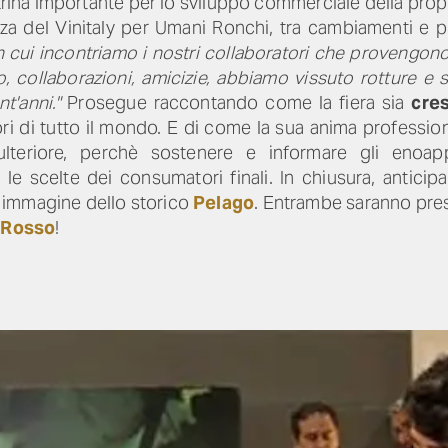
etrina importante per lo sviluppo commerciale della prop
nza del Vinitaly per Umani Ronchi, tra cambiamenti e pr
n cui incontriamo i nostri collaboratori che provengo
ro, collaborazioni, amicizie, abbiamo vissuto rotture e 
nt'anni."
Prosegue raccontando
come la fiera sia
cre
tori di tutto il mondo. E di come la sua anima profession
lteriore, perchè sostenere e informare gli enoapp
 le scelte dei consumatori finali. In chiusura, antic
 immagine dello storico
Pelago
. Entrambe saranno pres
 Rosso
!