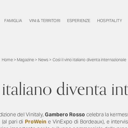
FAMIGLIA
VINI & TERRITORI
ESPERIENZE
HOSPITALITY
Home
>
Magazine
>
News
>
Così il vino italiano diventa internazionale
 italiano diventa i
izione del Vinitaly,
Gambero Rosso
celebra la kermes
(al pari di
ProWein
e VinExpo di Bordeaux), e intervis