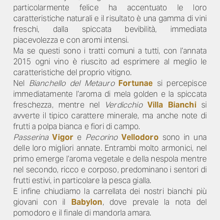
particolarmente felice ha accentuato le loro
caratteristiche naturali e il risultato è una gamma di vini
freschi, dalla spiccata bevibilità, immediata
piacevolezza e con aromi intensi.
Ma se questi sono i tratti comuni a tutti, con l’annata
2015 ogni vino è riuscito ad esprimere al meglio le
caratteristiche del proprio vitigno.
Nel
Bianchello del Metauro
Fortunae
si percepisce
immediatamente l’aroma di mela golden e la spiccata
freschezza, mentre nel
Verdicchio
Villa Bianchi
si
avverte il tipico carattere minerale, ma anche note di
frutti a polpa bianca e fiori di campo.
Passerina
Vigor
e
Pecorino
Vellodoro
sono in una
delle loro migliori annate. Entrambi molto armonici, nel
primo emerge l’aroma vegetale e della nespola mentre
nel secondo, ricco e corposo, predominano i sentori di
frutti estivi, in particolare la pesca gialla.
E infine chiudiamo la carrellata dei nostri bianchi più
giovani con il
Babylon
, dove prevale la nota del
pomodoro e il finale di mandorla amara.