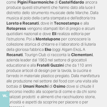
come
Pigini Fisarmoniche
di
Castelfidardo
ancora
produce questi strumenti che hanno dato alla luce il
distretto dello strumento musicale delle Marche. Dalla
musica al polo della carta stampata e dell’editoria tra
Loreto e Recanati
, dove in
Tecnostampa
e alla
Rotopress
vengono stampati libri di pregio e alcuni
quotidiani nazionali e dove
Eli
realizza editoria per
l’istruzione. Poi a
Montelupone
per conoscere la
collezione storica di chitarre e il laboratorio di liuteria
della gloriosa fabbrica
Eko
(oggi Algam Eko)
.
A
Recanati
, Tourign Club ci racconta la
Clementoni
,
azienda leader dal 1963 nel settore di giocattoli
educational e alla
Fratelli Guzzini
che da 110 anni
produce articoli di design per la tavola, la cucina e
l'arredo in materiale plastico pregiato. Dalla manifattura
alle produzione nel settore del food con una visita alla
bottaia di
Umani Ronchi
di
Osimo
dove si chiude il
percorso inedito alla scoperta di come e da chi sono
realizzati prodotti e alimenti che racchiudono storie,
curiosità e aspetti da scoprire per piacere o per