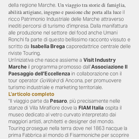
Un viaggio tra storie di famiglia,
della regione Marche.
abilità artigiane, ingegno e passione che porta alla luce
il
ricco Patrimonio Industriale delle Marche attraverso
inediti percorsi di turismo d’impresa. Dalla manifattura
alle produzione nel settore del food anche Umani
Ronchi fa parte di questo bellissimo racconto vissuto e
scritto da
Isabella Brega
caporedattrice centrale delle
riviste Touring.
Un'iniziativa che nasce assieme a
Visit Industry
Marche
il programma promosso dall’
Associazione Il
Paesaggio dell’Eccellenza
in collaborazione con il
tour operator
GoWolrd
di Ancona, per promuovere
turismo industriale e marketing territoriale.
L'articolo completo
"Il viaggio parte da
Pesaro
, più precisamente nelle
stanze di Villa Miralfiore dove la
FIAM Italia
ospita il
museo dedicato al vetro curvato interpretato dai
maggiori artisti, architetti e designer del mondo.
Touring prosegue nella terra dove nel 1863 nacque la
prima Fabbrica al mondo di Fisarmoniche per scoprire