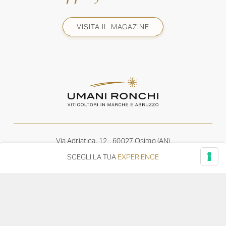
VISITA IL MAGAZINE
Via Adriatica, 12 - 60027 Osimo (AN)
Tel.
+39 071 7108716
SCEGLI LA TUA
EXPERIENCE
wine@umanironchi.it
© Azienda Vinicola Umani Ronchi Spa
P.iva Umani Ronchi 00078000429 | Cap. Soc. i.v. euro
610.000,00 |
Provincia del Registro Imprese: Ancona | Iscr. REA num. 53492
del 20/06/1963