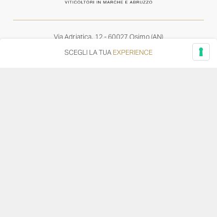
Via Adriatica, 12 - 60027 Osimo (AN)
Tel.
+39 071 7108716
SCEGLI LA TUA
EXPERIENCE
wine@umanironchi.it
© Azienda Vinicola Umani Ronchi Spa
P.iva Umani Ronchi 00078000429 | Cap. Soc. i.v. euro
610.000,00 |
Provincia del Registro Imprese: Ancona | Iscr. REA num. 53492
del 20/06/1963
Diventa distributore o rivenditore
Privacy Policy
Cookie Policy
Whistleblowing
–
–